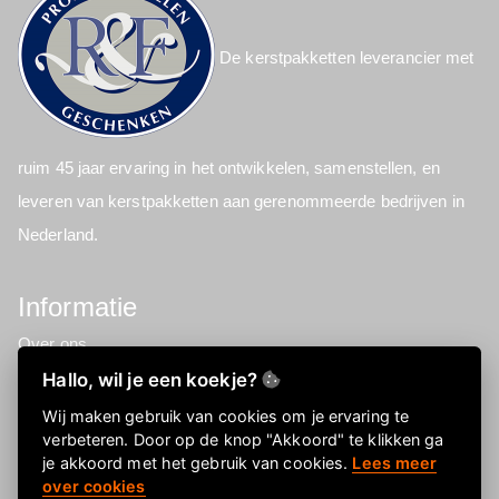
De kerstpakketten leverancier met
ruim 45 jaar ervaring in het ontwikkelen, samenstellen, en
leveren van kerstpakketten aan gerenommeerde bedrijven in
Nederland.
Informatie
Over ons
FAQ
Hallo, wil je een koekje?
Privacyverklaring
Wij maken gebruik van cookies om je ervaring te
verbeteren. Door op de knop "Akkoord" te klikken ga
Contactgegevens
je akkoord met het gebruik van cookies.
Lees meer
over cookies
Snel naar onze