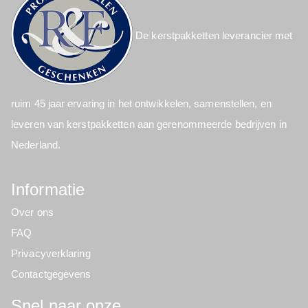
De kerstpakketten leverancier met
ruim 45 jaar ervaring in het ontwikkelen, samenstellen, en
leveren van kerstpakketten aan gerenommeerde bedrijven in
Nederland.
Informatie
Over ons
FAQ
Privacyverklaring
Contactgegevens
Snel naar onze