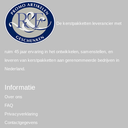
De kerstpakketten leverancier met
ruim 45 jaar ervaring in het ontwikkelen, samenstellen, en
leveren van kerstpakketten aan gerenommeerde bedrijven in
Nederland.
Informatie
Over ons
FAQ
Privacyverklaring
Contactgegevens